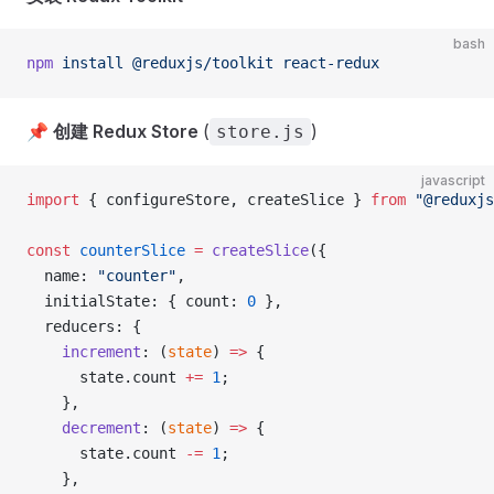
bash
npm
 install
 @reduxjs/toolkit
 react-redux
📌
创建 Redux Store
(
)
store.js
javascript
import
 { configureStore, createSlice } 
from
 "@reduxjs
const
 counterSlice
 =
 createSlice
({
  name: 
"counter"
,
  initialState: { count: 
0
 },
  reducers: {
    increment
: (
state
) 
=>
 {
      state.count 
+=
 1
;
    },
    decrement
: (
state
) 
=>
 {
      state.count 
-=
 1
;
    },