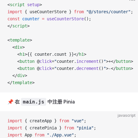
<
script
 setup
>
import
 { useCounterStore } 
from
 "@/stores/counter"
;
const
 counter
 =
 useCounterStore
();
</
script
>
<
template
>
  <
div
>
    <
h1
>{{ counter.count }}</
h1
>
    <
button
 @
click
=
"
counter.
increment
()
"
>+</
button
>
    <
button
 @
click
=
"
counter.
decrement
()
"
>-</
button
>
  </
div
>
</
template
>
📌
在
中注册 Pinia
main.js
javascript
import
 { createApp } 
from
 "vue"
;
import
 { createPinia } 
from
 "pinia"
;
import
 App 
from
 "./App.vue"
;