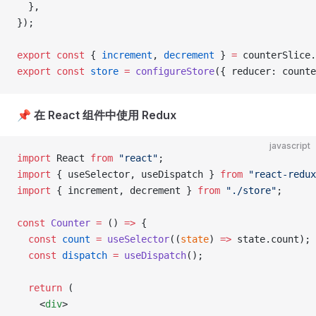
  },
});
export
 const
 { 
increment
, 
decrement
 } 
=
 counterSlice.
export
 const
 store
 =
 configureStore
({ reducer: counte
📌
在 React 组件中使用 Redux
javascript
import
 React 
from
 "react"
;
import
 { useSelector, useDispatch } 
from
 "react-redux
import
 { increment, decrement } 
from
 "./store"
;
const
 Counter
 =
 () 
=>
 {
  const
 count
 =
 useSelector
((
state
) 
=>
 state.count);
  const
 dispatch
 =
 useDispatch
();
  return
 (
    <
div
>