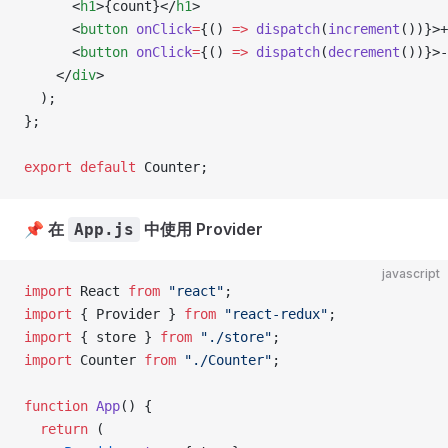
      <
h1
>{count}</
h1
>
      <
button
 onClick
=
{() 
=>
 dispatch
(
increment
())}>+
      <
button
 onClick
=
{() 
=>
 dispatch
(
decrement
())}>-
    </
div
>
  );
};
export
 default
 Counter;
📌
在
中使用 Provider
App.js
javascript
import
 React 
from
 "react"
;
import
 { Provider } 
from
 "react-redux"
;
import
 { store } 
from
 "./store"
;
import
 Counter 
from
 "./Counter"
;
function
 App
() {
  return
 (