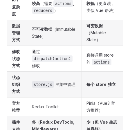
较高
（需要
,
较低
（更直观，
actions
复杂
）
类似 Vue 语法）
reducers
度
数据
可变数据
不可变数据
（Immutable
管理
（Mutable
State）
方式
State）
修改
通过
直接调用 store
状态
dispatch(action)
的
actions
方式
修改
状态
组织
里集中管理
每个 store 独立
store.js
方式
官方
Pinia（Vue3 官
Redux Toolkit
推荐
方推荐）
插件
多（Redux DevTools,
少（但 Vue 生态
支持
Middleware）
兼容好）