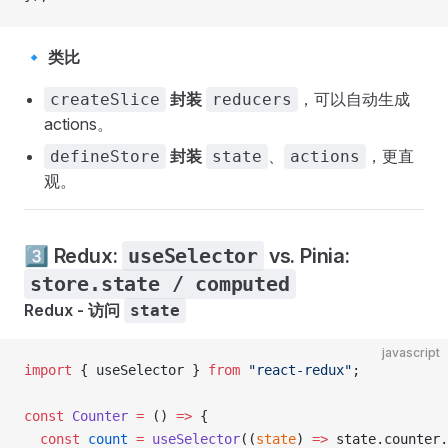
🔹
类比
封装
，可以自动生成
createSlice
reducers
actions。
封装
、
，更直
defineStore
state
actions
观。
3️⃣ Redux:
useSelector
vs. Pinia:
store.state / computed
Redux - 访问
state
javascript
import
 { useSelector } 
from
 "react-redux"
;
const
 Counter
 =
 () 
=>
 {
  const
 count
 =
 useSelector
((
state
) 
=>
 state.counter