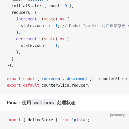
  initialState: { count: 
0
 },
  reducers: {
    increment
: (
state
) 
=>
 {
      state.count 
+=
 1
; 
// Redux Toolkit 允许直接修改 s
    },
    decrement
: (
state
) 
=>
 {
      state.count 
-=
 1
;
    },
  },
});
export
 const
 { 
increment
, 
decrement
 } 
=
 counterSlice.
export
 default
 counterSlice.reducer;
Pinia - 使用
处理状态
actions
javascript
import
 { defineStore } 
from
 "pinia"
;