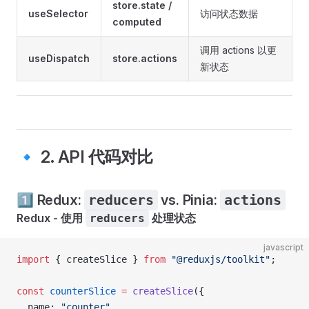
store.state /
useSelector
访问状态数据
computed
调用 actions 以更
useDispatch
store.actions
新状态
🔹 2. API 代码对比
1️⃣ Redux:
reducers
vs. Pinia:
actions
Redux - 使用
处理状态
reducers
javascript
import
 { createSlice } 
from
 "@reduxjs/toolkit"
;
const
 counterSlice
 =
 createSlice
({
  name: 
"counter"
,