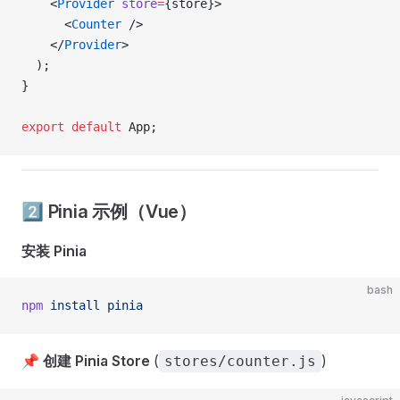
    <
Provider
 store
=
{store}>
      <
Counter
 />
    </
Provider
>
  );
}
export
 default
 App;
2️⃣ Pinia 示例（Vue）
安装 Pinia
bash
npm
 install
 pinia
📌
创建 Pinia Store
(
)
stores/counter.js