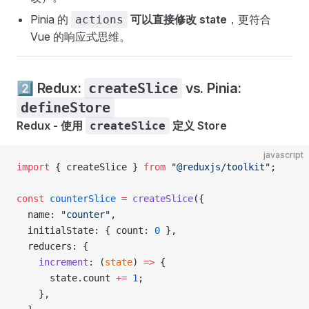
Pinia 的
可以直接修改 state
，更符合
actions
Vue 的响应式思维。
2️⃣ Redux:
createSlice
vs. Pinia:
defineStore
Redux - 使用
定义 Store
createSlice
javascript
import
 { createSlice } 
from
 "@reduxjs/toolkit"
;
const
 counterSlice
 =
 createSlice
({
  name: 
"counter"
,
  initialState: { count: 
0
 },
  reducers: {
    increment
: (
state
) 
=>
 {
      state.count 
+=
 1
;
    },