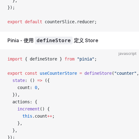
  },
});
export
 default
 counterSlice.reducer;
Pinia - 使用
定义 Store
defineStore
javascript
import
 { defineStore } 
from
 "pinia"
;
export
 const
 useCounterStore
 =
 defineStore
(
"counter"
,
  state
: () 
=>
 ({
    count: 
0
,
  }),
  actions: {
    increment
() {
      this
.count
++
;
    },
  },
});