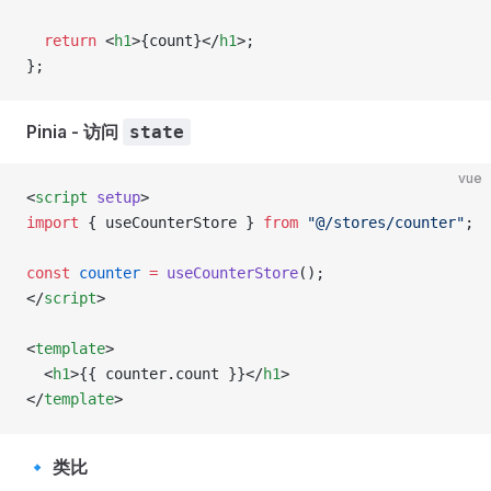
  return
 <
h1
>{count}</
h1
>;
};
Pinia - 访问
state
vue
<
script
 setup
>
import
 { useCounterStore } 
from
 "@/stores/counter"
;
const
 counter
 =
 useCounterStore
();
</
script
>
<
template
>
  <
h1
>{{ counter.count }}</
h1
>
</
template
>
🔹
类比