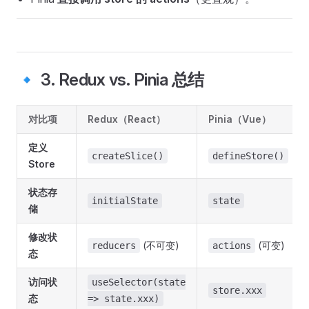
🔹 3. Redux vs. Pinia 总结
对比项
Redux（React）
Pinia（Vue）
定义
createSlice()
defineStore()
Store
状态存
initialState
state
储
修改状
(不可变)
(可变)
reducers
actions
态
访问状
useSelector(state
store.xxx
态
=> state.xxx)