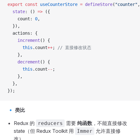
export
 const
 useCounterStore
 =
 defineStore
(
"counter"
,
  state
: () 
=>
 ({
    count: 
0
,
  }),
  actions: {
    increment
() {
      this
.count
++
; 
// 直接修改状态
    },
    decrement
() {
      this
.count
--
;
    },
  },
});
🔹
类比
Redux 的
需要
纯函数
，不能直接修改
reducers
state（但 Redux Toolkit 用
允许直接修
Immer
改）。