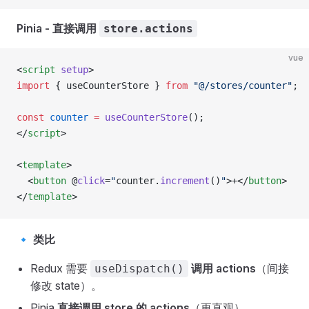
Pinia - 直接调用
store.actions
vue
<
script
 setup
>
import
 { useCounterStore } 
from
 "@/stores/counter"
;
const
 counter
 =
 useCounterStore
();
</
script
>
<
template
>
  <
button
 @
click
=
"
counter.
increment
()
"
>+</
button
>
</
template
>
🔹
类比
Redux 需要
调用 actions
（间接
useDispatch()
修改 state）。
Pinia
直接调用 store 的 actions
（更直观）。