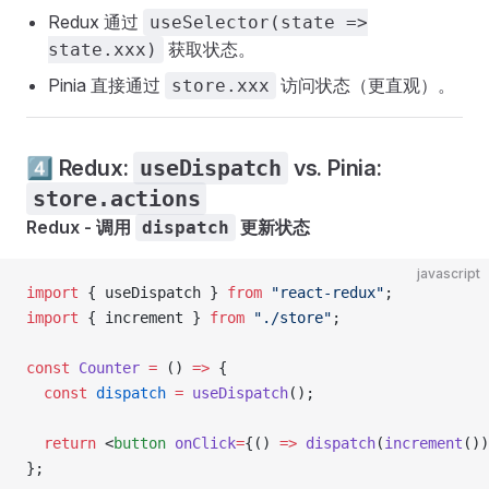
Redux 通过
useSelector(state =>
获取状态。
state.xxx)
Pinia 直接通过
访问状态（更直观）。
store.xxx
4️⃣ Redux:
useDispatch
vs. Pinia:
store.actions
Redux - 调用
更新状态
dispatch
javascript
import
 { useDispatch } 
from
 "react-redux"
;
import
 { increment } 
from
 "./store"
;
const
 Counter
 =
 () 
=>
 {
  const
 dispatch
 =
 useDispatch
();
  return
 <
button
 onClick
=
{() 
=>
 dispatch
(
increment
())
};