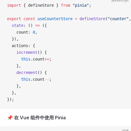
javascript
import
 { defineStore } 
from
 "pinia"
;
export
 const
 useCounterStore
 =
 defineStore
(
"counter"
,
  state
: () 
=>
 ({
    count: 
0
,
  }),
  actions: {
    increment
() {
      this
.count
++
;
    },
    decrement
() {
      this
.count
--
;
    },
  },
});
📌
在 Vue 组件中使用 Pinia
vue