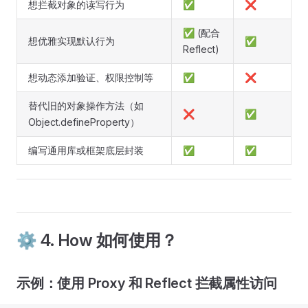
想拦截对象的读写行为
✅
❌
✅ (配合
想优雅实现默认行为
✅
Reflect)
想动态添加验证、权限控制等
✅
❌
替代旧的对象操作方法（如
❌
✅
Object.defineProperty）
编写通用库或框架底层封装
✅
✅
⚙️ 4. How 如何使用？
示例：使用 Proxy 和 Reflect 拦截属性访问