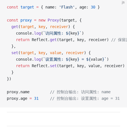
js
const
 target
 =
 { name: 
'Flash'
, age: 
30
 }
const
 proxy
 =
 new
 Proxy
(target, {
  get
(
target
, 
key
, 
receiver
) {
    console.
log
(
`访问属性: ${
key
}`
)
    return
 Reflect.
get
(target, key, receiver) 
// 保
  },
  set
(
target
, 
key
, 
value
, 
receiver
) {
    console.
log
(
`设置属性: ${
key
} = ${
value
}`
)
    return
 Reflect.
set
(target, key, value, receiver) 
  }
})
proxy.name         
// 控制台输出: 访问属性: name
proxy.age 
=
 31
     // 控制台输出: 设置属性: age = 31