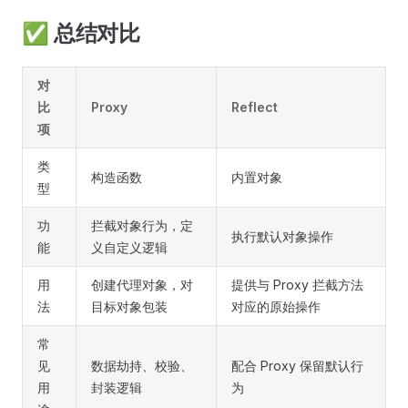
✅ 总结对比
对
比
Proxy
Reflect
项
类
构造函数
内置对象
型
功
拦截对象行为，定
执行默认对象操作
能
义自定义逻辑
用
创建代理对象，对
提供与 Proxy 拦截方法
法
目标对象包装
对应的原始操作
常
见
数据劫持、校验、
配合 Proxy 保留默认行
用
封装逻辑
为