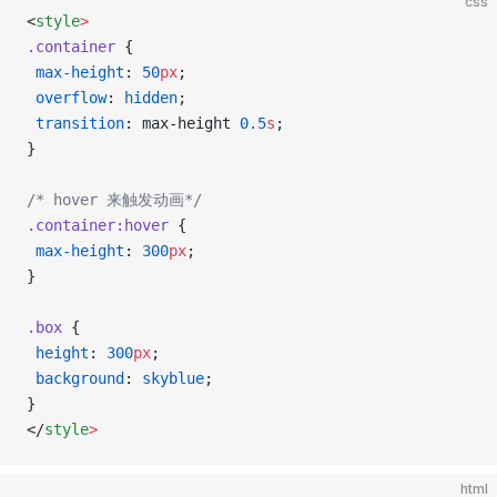
css
<
style
>
.container
 {
 max-height
: 
50
px
;
 overflow
: 
hidden
;
 transition
: max-height 
0.5
s
;
}
/* hover 来触发动画*/
.container:hover
 {
 max-height
: 
300
px
;
}
.box
 {
 height
: 
300
px
;
 background
: 
skyblue
;
}
</
style
>
html