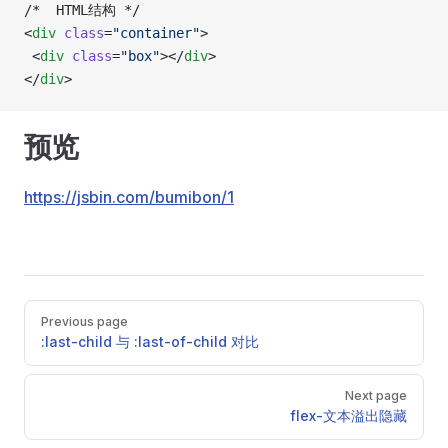
/*  HTML结构 */
<
div
 class
=
"container"
>
 <
div
 class
=
"box"
></
div
>
</
div
>
预览
https://jsbin.com/bumibon/1
Pager
Previous page
:last-child 与 :last-of-child 对比
Next page
flex-文本溢出隐藏