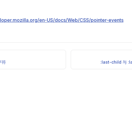
eloper.mozilla.org/en-US/docs/Web/CSS/pointer-events
字符
:last-child 与 :