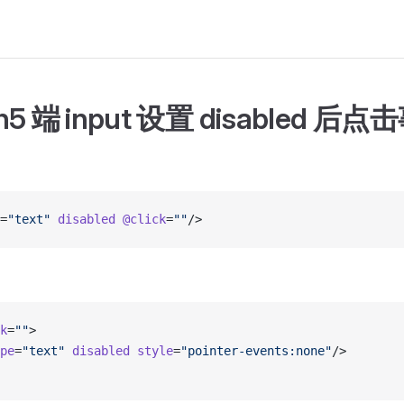
 h5 端 input 设置 disabled 
=
"text"
 disabled
 @click
=
""
/>
k
=
""
>
pe
=
"text"
 disabled
 style
=
"pointer-events:none"
/>