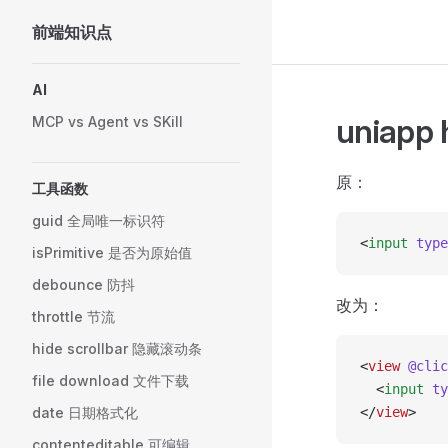
前端知识点
Skip to content
Sidebar Navigation
AI
uniapp
MCP vs Agent vs SKill
原：
工具函数
guid 全局唯一标识符
<
input
 type
isPrimitive 是否为原始值
debounce 防抖
改为：
throttle 节流
hide scrollbar 隐藏滚动条
<
view
 @clic
file download 文件下载
  <
input
 ty
date 日期格式化
</
view
>
contenteditable 可编辑