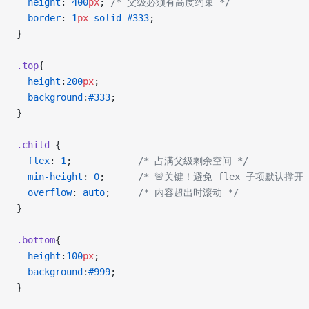
  height
: 
400
px
; 
/* 父级必须有高度约束 */
  border
: 
1
px
 solid
 #333
;
}
.top
{
  height
:
200
px
;
  background
:
#333
;
}
.child
 {
  flex
: 
1
;            
/* 占满父级剩余空间 */
  min-height
: 
0
;      
/* 🚨关键！避免 flex 子项默认撑开 
  overflow
: 
auto
;     
/* 内容超出时滚动 */
}
.bottom
{
  height
:
100
px
;
  background
:
#999
;
}