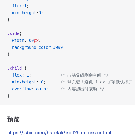
  flex
:
1
;
  min-height
:
0
;
}
.side
{
  width
:
100
px
;
  background-color
:
#999
;
}
.child
 {
  flex
: 
1
;            
/* 占满父级剩余空间 */
  min-height
: 
0
;      
/* 🚨关键！避免 flex 子项默认撑开 
  overflow
: 
auto
;     
/* 内容超出时滚动 */
}
预览
https://jsbin.com/hafelak/edit?html,css,output