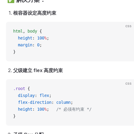
根容器设定高度约束
css
html
, 
body
 {
  height
: 
100
%
;
  margin
: 
0
;
}
父级建立 flex 高度约束
css
.root
 {
  display
: 
flex
;
  flex-direction
: 
column
;
  height
: 
100
%
;   
/* 必须有约束 */
}