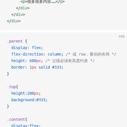
      <
p
>很多很多内容……</
p
>
    </
div
>
  </
div
>
</
div
>
css
.parent
 {
  display
: 
flex
;
  flex-direction
: 
column
; 
/* 或 row，看你的布局 */
  height
: 
600
px
; 
/* 父级必须有高度约束 */
  border
: 
1
px
 solid
 #333
;
}
.top
{
  height
:
200
px
;
  background
:
#333
;
}
.content
{
  display
:
flex
;