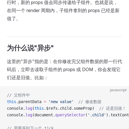
行时，新的 props 值会同步传递给子组件。也就是说，
在同一个 render 周期内，子组件拿到的 props 已经是新
值了。
为什么说"异步"
这里的"异步"指的是：在你修改完父组件数据的那一行代
码后，立即去读取子组件的 props 或 DOM，你会发现它
们还是旧值。比如：
javascript
// 父组件中
this
.parentData 
=
 'new value'
  // 修改数据
console.
log
(
this
.$refs.child.someProp)  
// 还是旧值！
console.
log
(document.
querySelector
(
'.child'
).textCont
// 需要等到下一个 tick