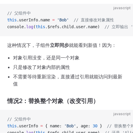
javascript
// 父组件中
this
.userInfo.name 
=
 'Bob'
  // 直接修改对象属性
console.
log
(
this
.$refs.child.user.name)  
// 立即输出 '
这种情况下，子组件
立即同步
就能看到新值！因为：
对象引用没变，还是同一个对象
只是修改了对象内部的属性
不需要等待重新渲染，直接通过引用就能访问到最新
值
情况2：替换整个对象（改变引用）
javascript
// 父组件中
this
.userInfo 
=
 { name: 
'Bob'
, age: 
30
 }  
// 替换整个
console.
log
(
this
.$refs.child.user.name)  
// 还是 'Ali