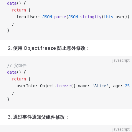
data
() {
  return
 {
    localUser: 
JSON
.
parse
(
JSON
.
stringify
(
this
.user))
  }
}
使用 Object.freeze 防止意外修改
：
javascript
// 父组件
data
() {
  return
 {
    userInfo: Object.
freeze
({ name: 
'Alice'
, age: 
25
 
  }
}
通过事件通知父组件修改
：
javascript