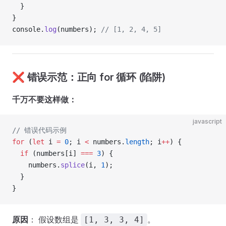
  }
}
console.
log
(numbers); 
// [1, 2, 4, 5]
❌ 错误示范：正向 for 循环 (陷阱)
千万不要这样做：
javascript
// 错误代码示例
for
 (
let
 i 
=
 0
; i 
<
 numbers.
length
; i
++
) {
  if
 (numbers[i] 
===
 3
) {
    numbers.
splice
(i, 
1
); 
  }
}
原因
： 假设数组是
。
[1, 3, 3, 4]