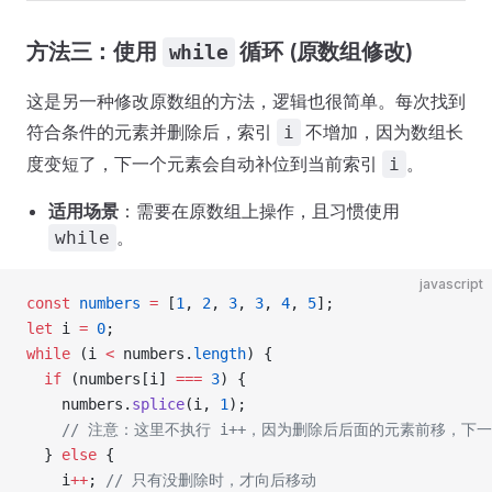
方法三：使用
循环 (原数组修改)
while
这是另一种修改原数组的方法，逻辑也很简单。每次找到
符合条件的元素并删除后，索引
不增加，因为数组长
i
度变短了，下一个元素会自动补位到当前索引
。
i
适用场景
：需要在原数组上操作，且习惯使用
。
while
javascript
const
 numbers
 =
 [
1
, 
2
, 
3
, 
3
, 
4
, 
5
];
let
 i 
=
 0
;
while
 (i 
<
 numbers.
length
) {
  if
 (numbers[i] 
===
 3
) {
    numbers.
splice
(i, 
1
); 
    // 注意：这里不执行 i++，因为删除后后面的元素前移，下
  } 
else
 {
    i
++
; 
// 只有没删除时，才向后移动