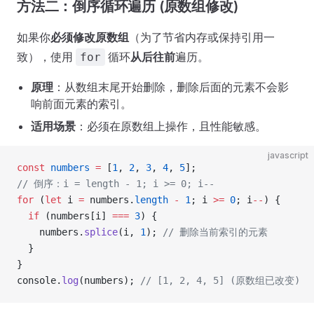
方法二：倒序循环遍历 (原数组修改)
如果你
必须修改原数组
（为了节省内存或保持引用一
致），使用
循环
从后往前
遍历。
for
原理
：从数组末尾开始删除，删除后面的元素不会影
响前面元素的索引。
适用场景
：必须在原数组上操作，且性能敏感。
javascript
const
 numbers
 =
 [
1
, 
2
, 
3
, 
4
, 
5
];
// 倒序：i = length - 1; i >= 0; i--
for
 (
let
 i 
=
 numbers.
length
 -
 1
; i 
>=
 0
; i
--
) {
  if
 (numbers[i] 
===
 3
) {
    numbers.
splice
(i, 
1
); 
// 删除当前索引的元素
  }
}
console.
log
(numbers); 
// [1, 2, 4, 5] (原数组已改变)