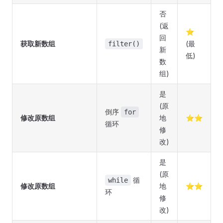
否
(返
⭐
回
获取新数组
(最
filter()
新
低)
数
组)
是
(原
倒序
for
修改原数组
地
⭐⭐
循环
修
改)
是
(原
循
while
修改原数组
地
⭐⭐
环
修
改)