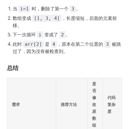
当
时，删除了第一个
。
i=1
3
数组变成
，长度缩短，后面的元素前
[1, 3, 4]
移。
下一次循环
变成了
。
i
2
此时
是
，原本在第二个位置的
被跳
arr[2]
4
3
过了，因为没有被检查到。
总结
是
否
修
代码
需求
推荐方法
改
复杂
原
度
数
组